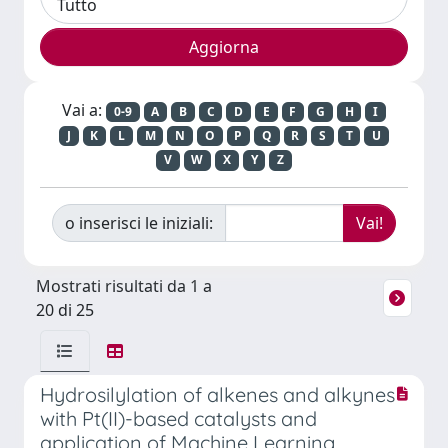
Vai a:
0-9
A
B
C
D
E
F
G
H
I
J
K
L
M
N
O
P
Q
R
S
T
U
V
W
X
Y
Z
o inserisci le iniziali:
Mostrati risultati da 1 a
20 di 25
Hydrosilylation of alkenes and alkynes
with Pt(II)-based catalysts and
application of Machine Learning