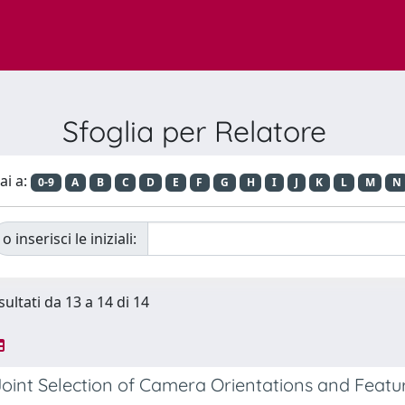
Sfoglia per Relatore
ai a:
0-9
A
B
C
D
E
F
G
H
I
J
K
L
M
N
o inserisci le iniziali:
sultati da 13 a 14 di 14
oint Selection of Camera Orientations and Featur