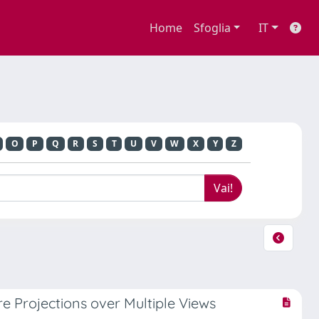
Home
Sfoglia
IT
O
P
Q
R
S
T
U
V
W
X
Y
Z
e Projections over Multiple Views