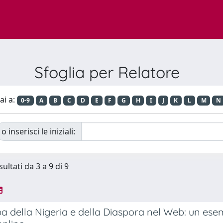
Sfoglia per Relatore
ai a:
0-9
A
B
C
D
E
F
G
H
I
J
K
L
M
N
o inserisci le iniziali:
sultati da 3 a 9 di 9
ba della Nigeria e della Diaspora nel Web: un es