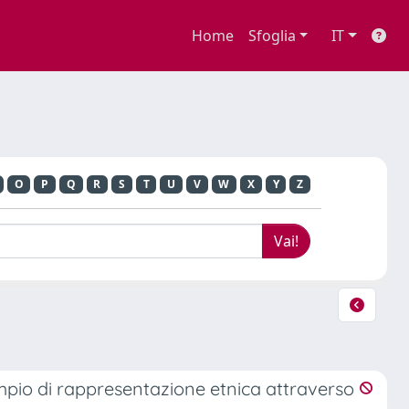
Home
Sfoglia
IT
O
P
Q
R
S
T
U
V
W
X
Y
Z
empio di rappresentazione etnica attraverso