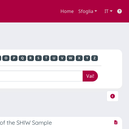
Home
Sfoglia
IT
O
P
Q
R
S
T
U
V
W
X
Y
Z
 of the SHIW Sample