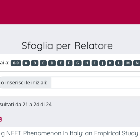
Sfoglia per Relatore
ai a:
0-9
A
B
C
D
E
F
G
H
I
J
K
L
M
N
o inserisci le iniziali:
sultati da 21 a 24 di 24
ng NEET Phenomenon in Italy: an Empirical Study