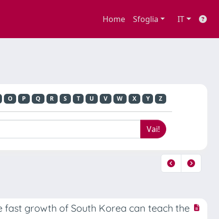
Home
Sfoglia
IT
O
P
Q
R
S
T
U
V
W
X
Y
Z
 fast growth of South Korea can teach the