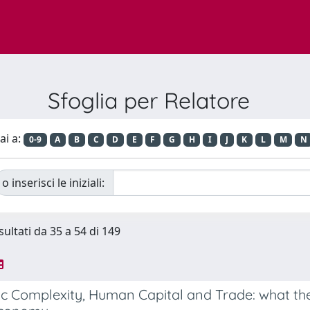
Sfoglia per Relatore
ai a:
0-9
A
B
C
D
E
F
G
H
I
J
K
L
M
N
o inserisci le iniziali:
sultati da 35 a 54 di 149
 Complexity, Human Capital and Trade: what the