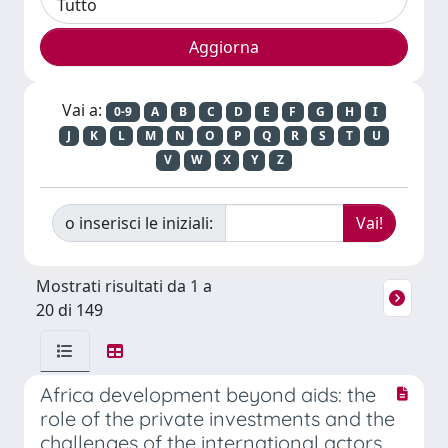
Vai a:
0-9
A
B
C
D
E
F
G
H
I
J
K
L
M
N
O
P
Q
R
S
T
U
V
W
X
Y
Z
o inserisci le iniziali:
Mostrati risultati da 1 a
20 di 149
Africa development beyond aids: the
role of the private investments and the
challenges of the international actors