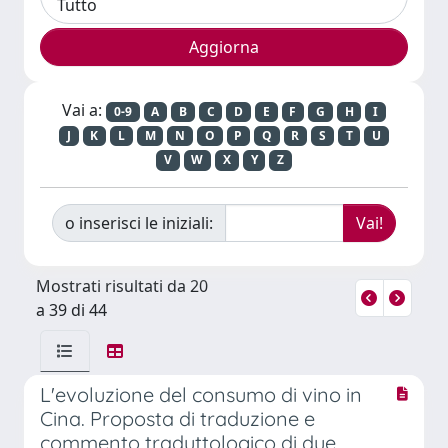
Vai a:
0-9
A
B
C
D
E
F
G
H
I
J
K
L
M
N
O
P
Q
R
S
T
U
V
W
X
Y
Z
o inserisci le iniziali:
Mostrati risultati da 20
a 39 di 44
L'evoluzione del consumo di vino in
Cina. Proposta di traduzione e
commento traduttologico di due