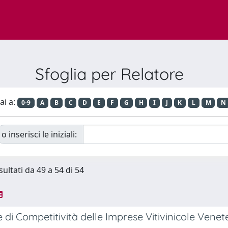
Sfoglia per Relatore
ai a:
0-9
A
B
C
D
E
F
G
H
I
J
K
L
M
N
o inserisci le iniziali:
sultati da 49 a 54 di 54
e di Competitività delle Imprese Vitivinicole Venet