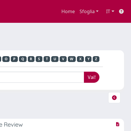
Home
Sfoglia
IT
O
P
Q
R
S
T
U
V
W
X
Y
Z
re Review