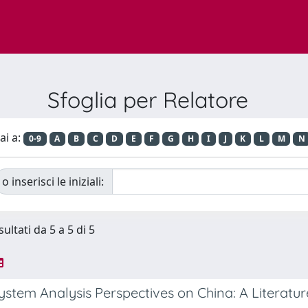
Sfoglia per Relatore
ai a:
0-9
A
B
C
D
E
F
G
H
I
J
K
L
M
N
o inserisci le iniziali:
sultati da 5 a 5 di 5
stem Analysis Perspectives on China: A Literatu