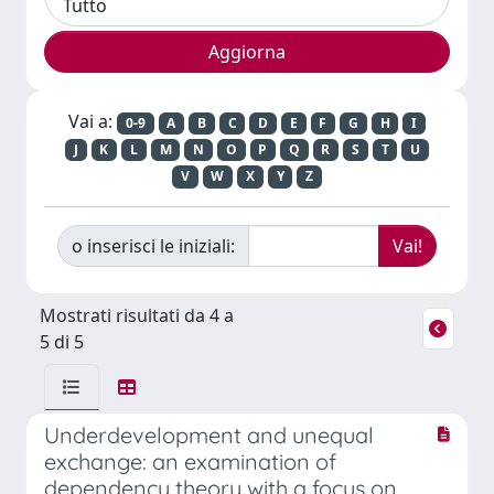
Vai a:
0-9
A
B
C
D
E
F
G
H
I
J
K
L
M
N
O
P
Q
R
S
T
U
V
W
X
Y
Z
o inserisci le iniziali:
Mostrati risultati da 4 a
5 di 5
Underdevelopment and unequal
exchange: an examination of
dependency theory with a focus on