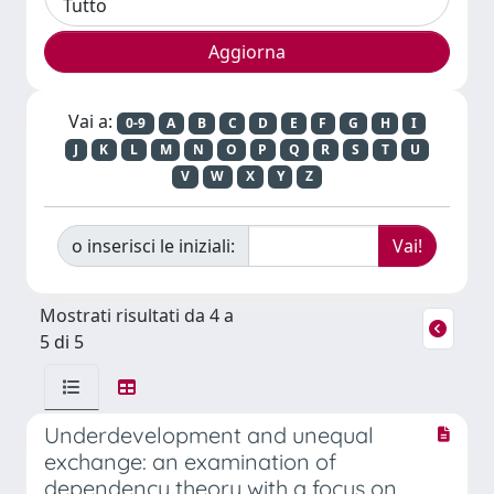
Vai a:
0-9
A
B
C
D
E
F
G
H
I
J
K
L
M
N
O
P
Q
R
S
T
U
V
W
X
Y
Z
o inserisci le iniziali:
Mostrati risultati da 4 a
5 di 5
Underdevelopment and unequal
exchange: an examination of
dependency theory with a focus on