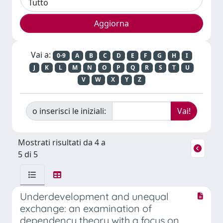
Vai a:
0-9
A
B
C
D
E
F
G
H
I
J
K
L
M
N
O
P
Q
R
S
T
U
V
W
X
Y
Z
o inserisci le iniziali:
Mostrati risultati da 4 a
5 di 5
Underdevelopment and unequal
exchange: an examination of
dependency theory with a focus on