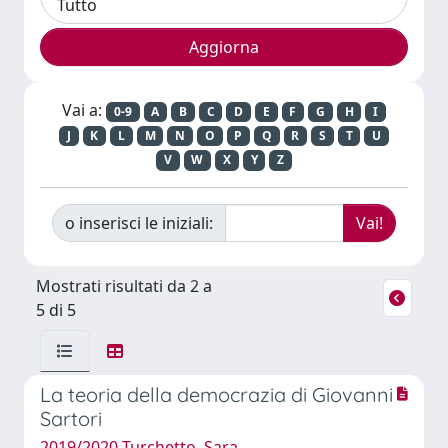
Vai a:
0-9
A
B
C
D
E
F
G
H
I
J
K
L
M
N
O
P
Q
R
S
T
U
V
W
X
Y
Z
o inserisci le iniziali:
Mostrati risultati da 2 a
5 di 5
La teoria della democrazia di Giovanni
Sartori
2019/2020 Turchetto, Sara