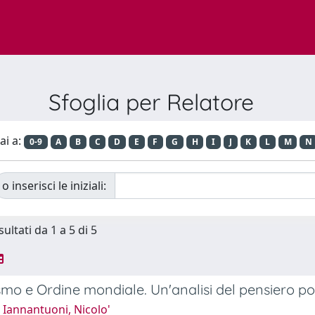
Sfoglia per Relatore
ai a:
0-9
A
B
C
D
E
F
G
H
I
J
K
L
M
N
o inserisci le iniziali:
sultati da 1 a 5 di 5
smo e Ordine mondiale. Un'analisi del pensiero pol
 Iannantuoni, Nicolo'