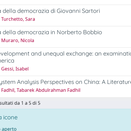
a della democrazia di Giovanni Sartori
 Turchetto, Sara
a della democrazia in Norberto Bobbio
 Muraro, Nicola
velopment and unequal exchange: an examinatio
merica
Gessi, Isabel
stem Analysis Perspectives on China: A Literatu
 Fadhil, Tabarek Abdulrahman Fadhil
sultati da 1 a 5 di 5
 icone
 aperto