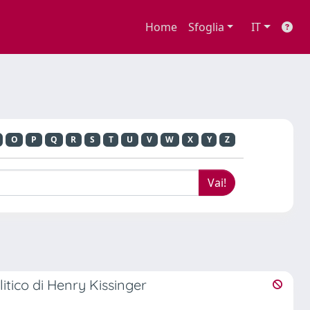
Home
Sfoglia
IT
O
P
Q
R
S
T
U
V
W
X
Y
Z
itico di Henry Kissinger