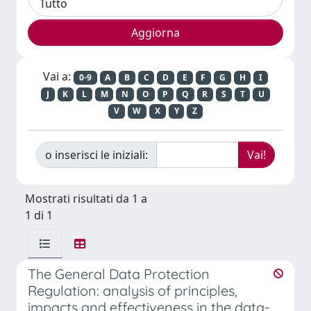
Vai a:
0-9
A
B
C
D
E
F
G
H
I
J
K
L
M
N
O
P
Q
R
S
T
U
V
W
X
Y
Z
o inserisci le iniziali:
Mostrati risultati da 1 a
1 di 1
The General Data Protection
Regulation: analysis of principles,
impacts and effectiveness in the data-