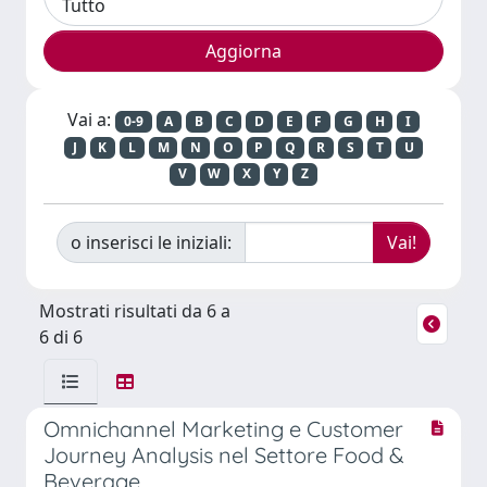
Vai a:
0-9
A
B
C
D
E
F
G
H
I
J
K
L
M
N
O
P
Q
R
S
T
U
V
W
X
Y
Z
o inserisci le iniziali:
Mostrati risultati da 6 a
6 di 6
Omnichannel Marketing e Customer
Journey Analysis nel Settore Food &
Beverage