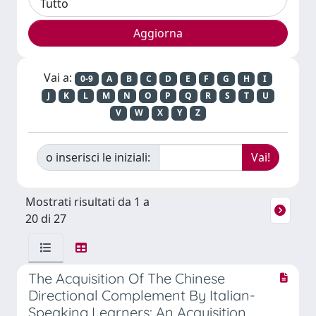
Vai a:
0-9
A
B
C
D
E
F
G
H
I
J
K
L
M
N
O
P
Q
R
S
T
U
V
W
X
Y
Z
o inserisci le iniziali:
Mostrati risultati da 1 a
20 di 27
The Acquisition Of The Chinese
Directional Complement By Italian-
Speaking Learners: An Acquisition