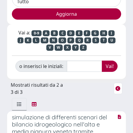
Vai a:
0-9
A
B
C
D
E
F
G
H
I
J
K
L
M
N
O
P
Q
R
S
T
U
V
W
X
Y
Z
o inserisci le iniziali:
Mostrati risultati da 2 a
3 di 3
simulazione di differenti scenari del
bilancio idrogeologico nell'alta e
media pianura veneta tramite