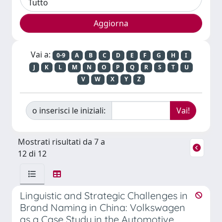
Vai a:
0-9
A
B
C
D
E
F
G
H
I
J
K
L
M
N
O
P
Q
R
S
T
U
V
W
X
Y
Z
o inserisci le iniziali:
Mostrati risultati da 7 a
12 di 12
Linguistic and Strategic Challenges in
Brand Naming in China: Volkswagen
as a Case Study in the Automotive