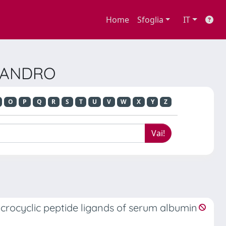
Home
Sfoglia
IT
SSANDRO
O
P
Q
R
S
T
U
V
W
X
Y
Z
crocyclic peptide ligands of serum albumin