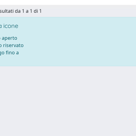
sultati da 1 a 1 di 1
 icone
 aperto
 riservato
o fino a