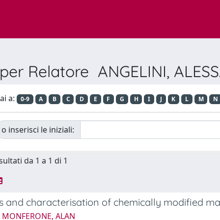
a per Relatore ANGELINI, ALE
ai a:
0-9
A
B
C
D
E
F
G
H
I
J
K
L
M
N
o inserisci le iniziali:
sultati da 1 a 1 di 1
s and characterisation of chemically modified ma
5 MONFERONE, ALAN