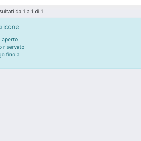
sultati da 1 a 1 di 1
 icone
 aperto
 riservato
o fino a