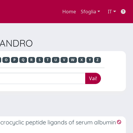
Home
Sfoglia
IT
SSANDRO
O
P
Q
R
S
T
U
V
W
X
Y
Z
crocyclic peptide ligands of serum albumin