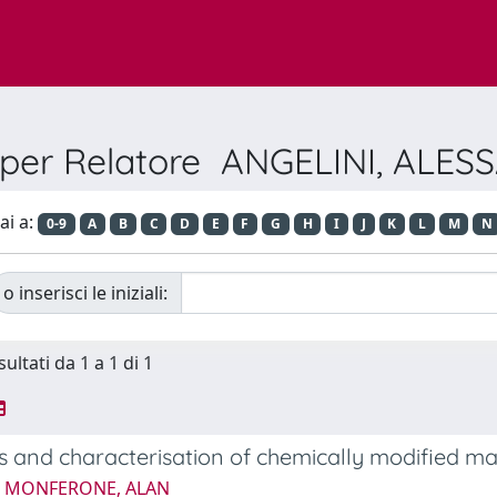
a per Relatore ANGELINI, ALE
ai a:
0-9
A
B
C
D
E
F
G
H
I
J
K
L
M
N
o inserisci le iniziali:
sultati da 1 a 1 di 1
s and characterisation of chemically modified ma
5 MONFERONE, ALAN