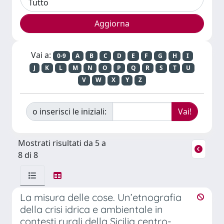
Vai a:
0-9
A
B
C
D
E
F
G
H
I
J
K
L
M
N
O
P
Q
R
S
T
U
V
W
X
Y
Z
o inserisci le iniziali:
Mostrati risultati da 5 a
8 di 8
La misura delle cose. Un’etnografia
della crisi idrica e ambientale in
contesti rurali della Sicilia centro-