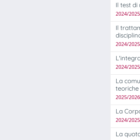
Il test d
2024/2025
Il tratt
discipli
2024/202
L'integra
2024/202
La comun
teoriche 
2025/2026
La Corpor
2024/202
La quota