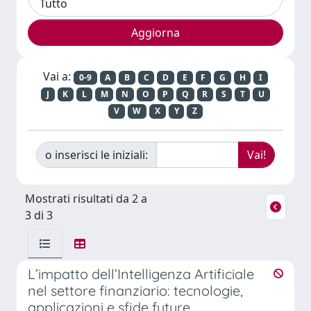
Vai a:
0-9
A
B
C
D
E
F
G
H
I
J
K
L
M
N
O
P
Q
R
S
T
U
V
W
X
Y
Z
o inserisci le iniziali:
Mostrati risultati da 2 a
3 di 3
L’impatto dell’Intelligenza Artificiale
nel settore finanziario: tecnologie,
applicazioni e sfide future