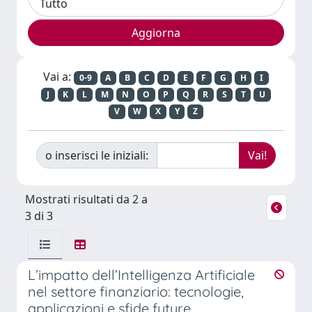
Vai a:
0-9
A
B
C
D
E
F
G
H
I
J
K
L
M
N
O
P
Q
R
S
T
U
V
W
X
Y
Z
o inserisci le iniziali:
Mostrati risultati da 2 a
3 di 3
L’impatto dell’Intelligenza Artificiale
nel settore finanziario: tecnologie,
applicazioni e sfide future