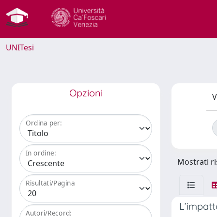
UNITesi
Opzioni
V
Ordina per:
In ordine:
Mostrati ri
Risultati/Pagina
L’impatto
Autori/Record: