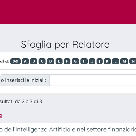
Sfoglia per Relatore
ai a:
0-9
A
B
C
D
E
F
G
H
I
J
K
L
M
N
o inserisci le iniziali:
sultati da 2 a 3 di 3
 dell’Intelligenza Artificiale nel settore finanziari