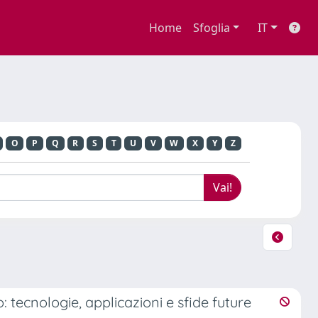
Home
Sfoglia
IT
O
P
Q
R
S
T
U
V
W
X
Y
Z
o: tecnologie, applicazioni e sfide future