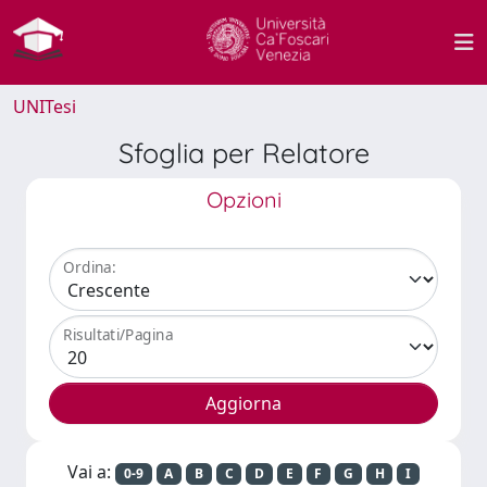
UNITesi
Sfoglia per Relatore
Opzioni
Ordina:
Risultati/Pagina
Vai a:
0-9
A
B
C
D
E
F
G
H
I