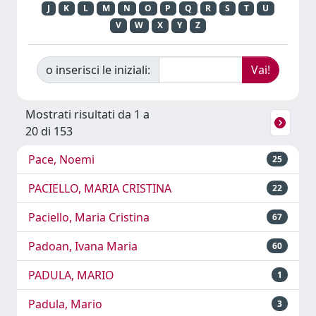
J
K
L
M
N
O
P
Q
R
S
T
U
V
W
X
Y
Z
o inserisci le iniziali:
Mostrati risultati da 1 a
20 di 153
Pace, Noemi
25
PACIELLO, MARIA CRISTINA
22
Paciello, Maria Cristina
67
Padoan, Ivana Maria
60
PADULA, MARIO
1
Padula, Mario
3