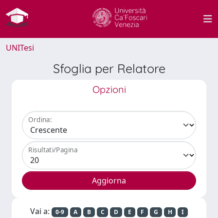
UNITesi
Sfoglia per Relatore
Opzioni
Ordina:
Risultati/Pagina
Vai a:
0-9
A
B
C
D
E
F
G
H
I