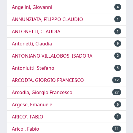
Angelini, Giovanni
4
ANNUNZIATA, FILIPPO CLAUDIO
1
ANTONETTI, CLAUDIA
1
Antonetti, Claudia
9
ANTONIANO VILLALOBOS, ISADORA
2
Antoniutti, Stefano
5
ARCODIA, GIORGIO FRANCESCO
12
Arcodia, Giorgio Francesco
27
Argese, Emanuele
6
ARICO', FABIO
1
Arico', Fabio
11