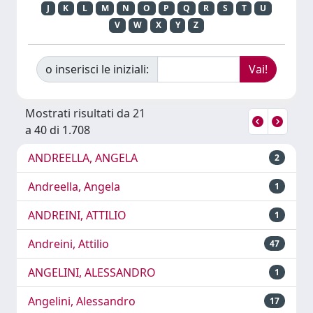
J
K
L
M
N
O
P
Q
R
S
T
U
V
W
X
Y
Z
o inserisci le iniziali:
Mostrati risultati da 21
a 40 di 1.708
ANDREELLA, ANGELA
2
Andreella, Angela
1
ANDREINI, ATTILIO
1
Andreini, Attilio
47
ANGELINI, ALESSANDRO
1
Angelini, Alessandro
17