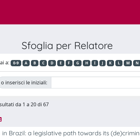
Sfoglia per Relatore
ai a:
0-9
A
B
C
D
E
F
G
H
I
J
K
L
M
N
o inserisci le iniziali:
sultati da 1 a 20 di 67
in Brazil: a legislative path towards its (de)crimin