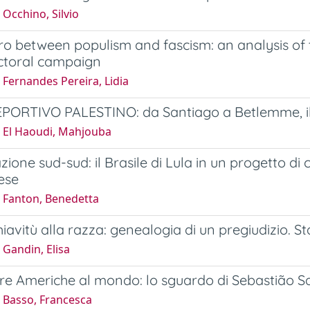
Occhino, Silvio
o between populism and fascism: an analysis of 
ctoral campaign
Fernandes Pereira, Lidia
PORTIVO PALESTINO: da Santiago a Betlemme, il
 El Haoudi, Mahjouba
ione sud-sud: il Brasile di Lula in un progetto di 
ese
 Fanton, Benedetta
hiavitù alla razza: genealogia di un pregiudizio. S
Gandin, Elisa
tre Americhe al mondo: lo sguardo di Sebastião Sa
 Basso, Francesca