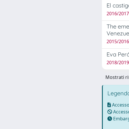
El casti
2016/2017 
The emer
Venezue
2015/2016
Eva Peró
2018/2019
Mostrati ri
Legenda
Accesso
Accesso
Embarg