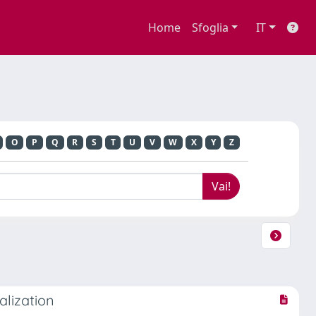
Home
Sfoglia
IT
O
P
Q
R
S
T
U
V
W
X
Y
Z
alization