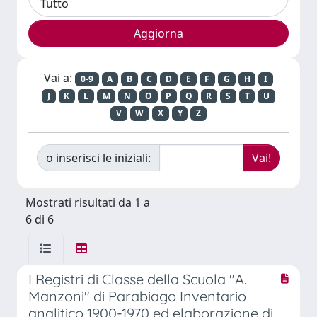
Vai a:
0-9
A
B
C
D
E
F
G
H
I
J
K
L
M
N
O
P
Q
R
S
T
U
V
W
X
Y
Z
o inserisci le iniziali:
Mostrati risultati da 1 a
6 di 6
I Registri di Classe della Scuola "A.
Manzoni" di Parabiago Inventario
analitico 1900-1970 ed elaborazione di