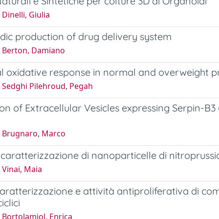
Naturali e Sintetiche per colture 3D di Organoidi
Dinelli, Giulia
idic production of drug delivery system
 Berton, Damiano
l oxidative response in normal and overweight 
 Sedghi Pilehroud, Pegah
on of Extracellular Vesicles expressing Serpin-B3 
 Brugnaro, Marco
e caratterizzazione di nanoparticelle di nitropruss
 Vinai, Maia
caratterizzazione e attività antiproliferativa di comp
clici
Bortolamiol, Enrica