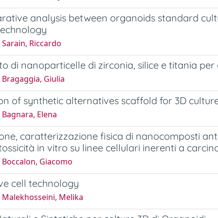
ative analysis between organoids standard cult
technology
 Sarain, Riccardo
o di nanoparticelle di zirconia, silice e titania pe
 Bragaggia, Giulia
on of synthetic alternatives scaffold for 3D cultu
 Bagnara, Elena
ne, caratterizzazione fisica di nanocomposti anti
tossicità in vitro su linee cellulari inerenti a car
 Boccalon, Giacomo
ve cell technology
 Malekhosseini, Melika