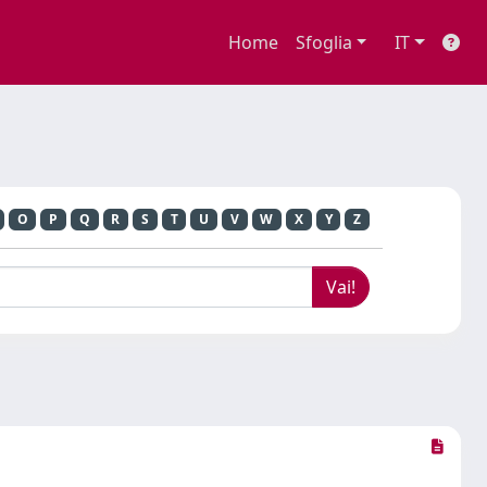
Home
Sfoglia
IT
O
P
Q
R
S
T
U
V
W
X
Y
Z