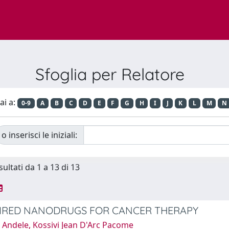
Sfoglia per Relatore
ai a:
0-9
A
B
C
D
E
F
G
H
I
J
K
L
M
N
o inserisci le iniziali:
sultati da 1 a 13 di 13
PIRED NANODRUGS FOR CANCER THERAPY
 Andele, Kossivi Jean D'Arc Pacome