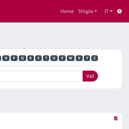
Home
Sfoglia
IT
O
P
Q
R
S
T
U
V
W
X
Y
Z