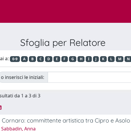
Sfoglia per Relatore
ai a:
0-9
A
B
C
D
E
F
G
H
I
J
K
L
M
N
o inserisci le iniziali:
sultati da 1 a 3 di 3
 Cornaro: committente artistica tra Cipro e Asolo
 Sabbadin, Anna