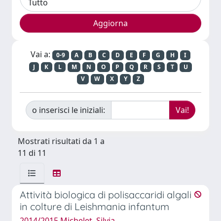
Vai a:
0-9
A
B
C
D
E
F
G
H
I
J
K
L
M
N
O
P
Q
R
S
T
U
V
W
X
Y
Z
o inserisci le iniziali:
Mostrati risultati da 1 a
11 di 11
Attività biologica di polisaccaridi algali
in colture di Leishmania infantum
2014/2015 Michelet, Silvia