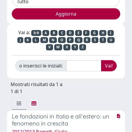
Vai a:
0-9
A
B
C
D
E
F
G
H
I
J
K
L
M
N
O
P
Q
R
S
T
U
V
W
X
Y
Z
o inserisci le iniziali:
Mostrati risultati da 1 a
1 di 1
Le fondazioni in Italia e all’estero: un
fenomeno in crescita
2012/2013 Ramelli, Giulia