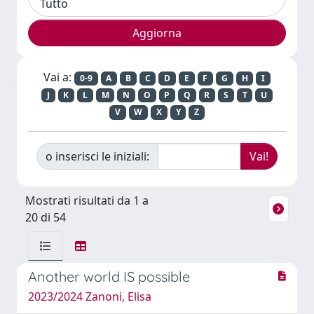
Vai a:
0-9
A
B
C
D
E
F
G
H
I
J
K
L
M
N
O
P
Q
R
S
T
U
V
W
X
Y
Z
o inserisci le iniziali:
Mostrati risultati da 1 a
20 di 54
Another world IS possible
2023/2024 Zanoni, Elisa