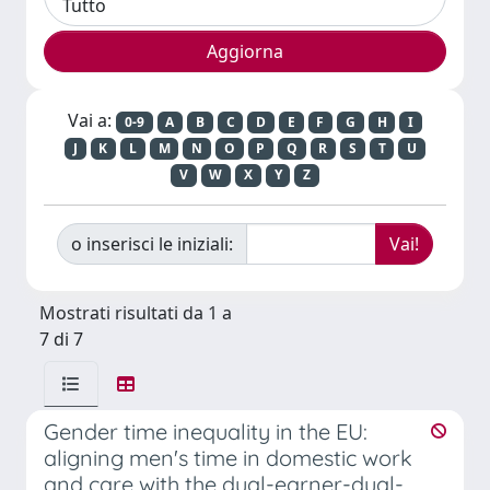
Vai a:
0-9
A
B
C
D
E
F
G
H
I
J
K
L
M
N
O
P
Q
R
S
T
U
V
W
X
Y
Z
o inserisci le iniziali:
Mostrati risultati da 1 a
7 di 7
Gender time inequality in the EU:
aligning men's time in domestic work
and care with the dual-earner-dual-