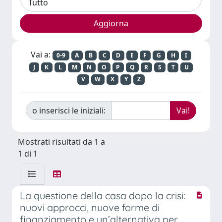
Vai a:
0-9
A
B
C
D
E
F
G
H
I
J
K
L
M
N
O
P
Q
R
S
T
U
V
W
X
Y
Z
o inserisci le iniziali:
Mostrati risultati da 1 a
1 di 1
La questione della casa dopo la crisi:
nuovi approcci, nuove forme di
finanziamento e un’alternativa per