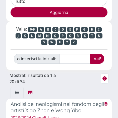
Vai a:
0-9
A
B
C
D
E
F
G
H
I
J
K
L
M
N
O
P
Q
R
S
T
U
V
W
X
Y
Z
o inserisci le iniziali:
Mostrati risultati da 1 a
20 di 34
Analisi dei neologismi nel fandom degli
artisti Xiao Zhan e Wang Yibo
2023/2024 Gianoli, Laura