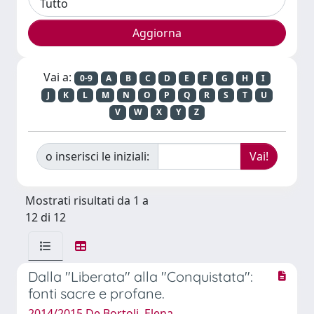
Vai a:
0-9
A
B
C
D
E
F
G
H
I
J
K
L
M
N
O
P
Q
R
S
T
U
V
W
X
Y
Z
o inserisci le iniziali:
Mostrati risultati da 1 a
12 di 12
Dalla "Liberata" alla "Conquistata":
fonti sacre e profane.
2014/2015 De Bortoli, Elena