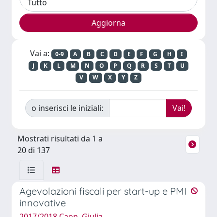
Vai a:
0-9
A
B
C
D
E
F
G
H
I
J
K
L
M
N
O
P
Q
R
S
T
U
V
W
X
Y
Z
o inserisci le iniziali:
Mostrati risultati da 1 a
20 di 137
Agevolazioni fiscali per start-up e PMI
innovative
2017/2018 Caon, Giulia