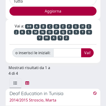
Vai a:
0-9
A
B
C
D
E
F
G
H
I
J
K
L
M
N
O
P
Q
R
S
T
U
V
W
X
Y
Z
o inserisci le iniziali:
Mostrati risultati da 1 a
4 di 4
Deaf Education in Tunisia
2014/2015 Stroscio, Marta