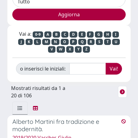
Vai a:
0-9
A
B
C
D
E
F
G
H
I
J
K
L
M
N
O
P
Q
R
S
T
U
V
W
X
Y
Z
o inserisci le iniziali:
Mostrati risultati da 1 a
20 di 106
Alberto Martini fra tradizione e
modernità.
2019/2020 Vaccher, Giulio