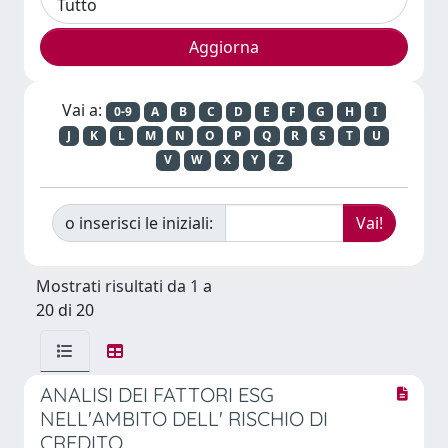
Vai a:
0-9
A
B
C
D
E
F
G
H
I
J
K
L
M
N
O
P
Q
R
S
T
U
V
W
X
Y
Z
o inserisci le iniziali:
Mostrati risultati da 1 a
20 di 20
ANALISI DEI FATTORI ESG
NELL'AMBITO DELL' RISCHIO DI
CREDITO