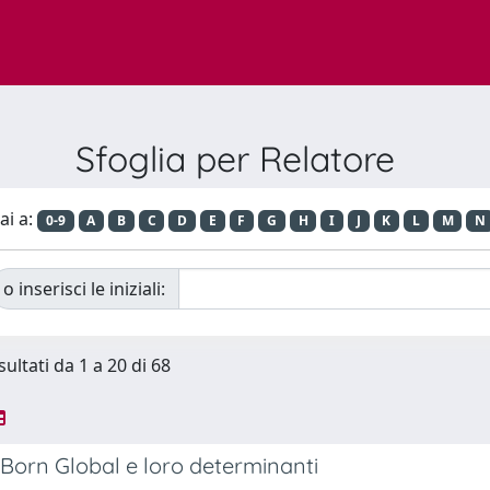
Sfoglia per Relatore
ai a:
0-9
A
B
C
D
E
F
G
H
I
J
K
L
M
N
o inserisci le iniziali:
sultati da 1 a 20 di 68
Born Global e loro determinanti