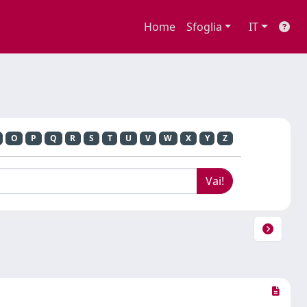
Home
Sfoglia
IT
O
P
Q
R
S
T
U
V
W
X
Y
Z