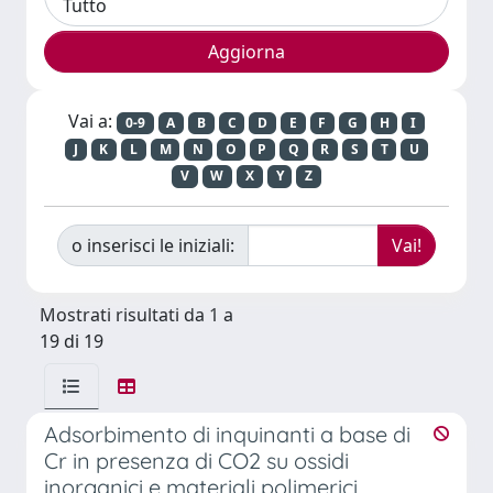
Vai a:
0-9
A
B
C
D
E
F
G
H
I
J
K
L
M
N
O
P
Q
R
S
T
U
V
W
X
Y
Z
o inserisci le iniziali:
Mostrati risultati da 1 a
19 di 19
Adsorbimento di inquinanti a base di
Cr in presenza di CO2 su ossidi
inorganici e materiali polimerici