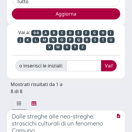
Vai a:
0-9
A
B
C
D
E
F
G
H
I
J
K
L
M
N
O
P
Q
R
S
T
U
V
W
X
Y
Z
o inserisci le iniziali:
Mostrati risultati da 1 a
8 di 8
Dalle streghe alle neo-streghe:
strascichi culturali di un fenomeno
Camuno