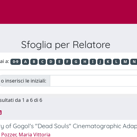
Sfoglia per Relatore
ai a:
0-9
A
B
C
D
E
F
G
H
I
J
K
L
M
N
o inserisci le iniziali:
sultati da 1 a 6 di 6
y of Gogol's "Dead Souls" Cinematographic Adap
Pozzer, Maria Vittoria