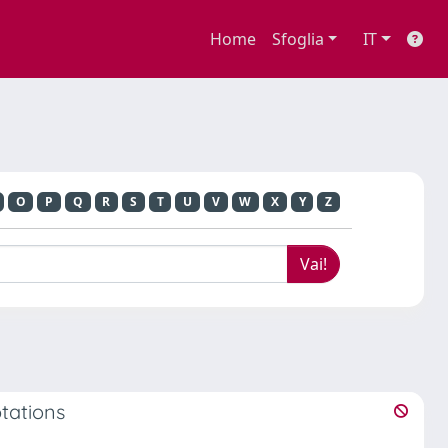
Home
Sfoglia
IT
O
P
Q
R
S
T
U
V
W
X
Y
Z
tations