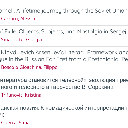
rneli. A lifetime journey through the Soviet Union
Carraro, Alessia
of Exile: Objects, Subjects, and Nostalgia in Serge
 Smaniotto, Giorgia
 Klavdiyevich Arsenyev’s Literary Framework and i
ue in the Russian Far East from a Postcolonial Pe
Boscolo Gioachina, Filippo
литература становится телесной»: эволюция пр
ного и телесного в творчестве В. Сорокина
Trifunovic, Kristina
анская поэзия. К номадической интерпретации тв
ик
 Guerra, Sofia