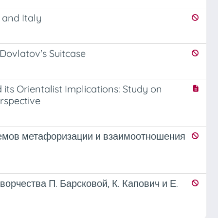
 and Italy
j Dovlatov's Suitcase
ts Orientalist Implications: Study on
rspective
иемов метафоризации и взаимоотношения
орчества П. Барсковой, К. Капович и Е.