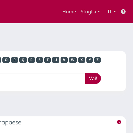
Home
Sfoglia
IT
O
P
Q
R
S
T
U
V
W
X
Y
Z
trapaese