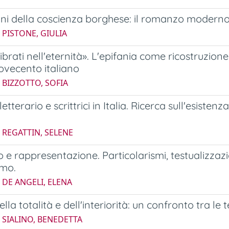
gini della coscienza borghese: il romanzo moder
 PISTONE, GIULIA
vibrati nell'eternità». L'epifania come ricostruzio
vecento italiano
 BIZZOTTO, SOFIA
tterario e scrittrici in Italia. Ricerca sull'esisten
.
 REGATTIN, SELENE
o e rappresentazione. Particolarismi, testualizza
smo.
 DE ANGELI, ELENA
lla totalità e dell'interiorità: un confronto tra l
 SIALINO, BENEDETTA