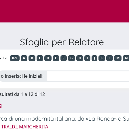
Sfoglia per Relatore
ai a:
0-9
A
B
C
D
E
F
G
H
I
J
K
L
M
N
o inserisci le iniziali:
sultati da 1 a 12 di 12
erca di una modernità italiana: da «La Ronda» a S
5 TRALDI, MARGHERITA