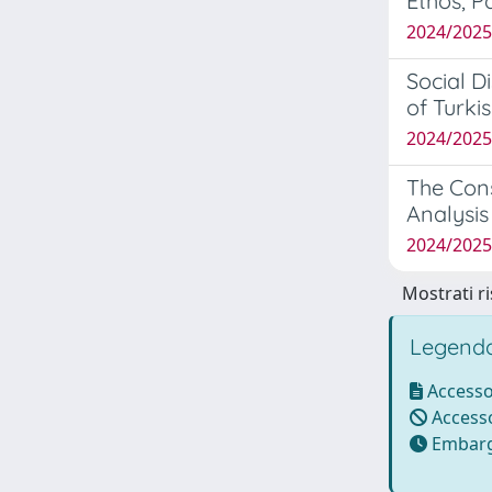
Ethos, P
2024/2025
Social D
of Turki
2024/202
The Cons
Analysis
2024/202
Mostrati ri
Legenda
Accesso
Accesso
Embarg