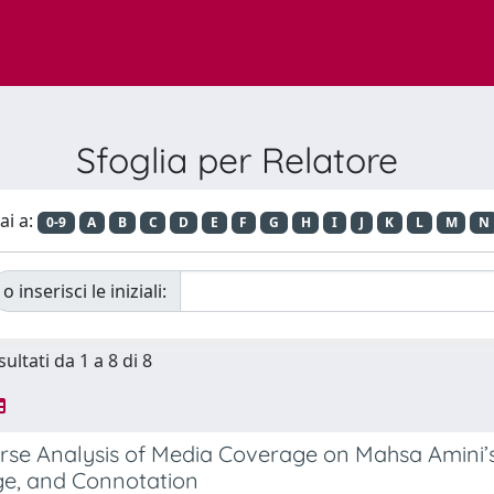
Sfoglia per Relatore
ai a:
0-9
A
B
C
D
E
F
G
H
I
J
K
L
M
N
o inserisci le iniziali:
sultati da 1 a 8 di 8
rse Analysis of Media Coverage on Mahsa Amini’s 
e, and Connotation