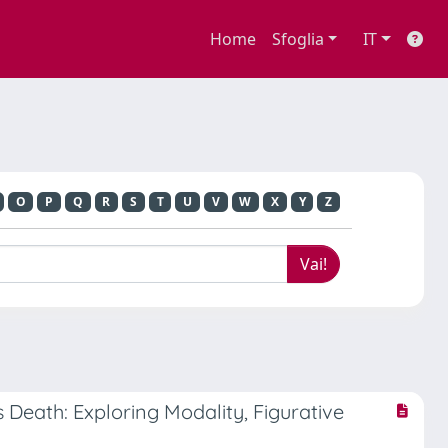
Home
Sfoglia
IT
O
P
Q
R
S
T
U
V
W
X
Y
Z
Death: Exploring Modality, Figurative