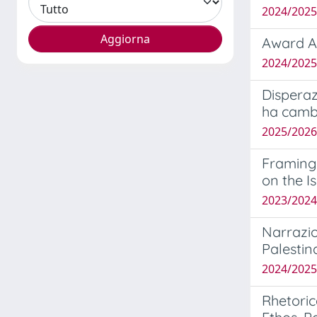
2024/202
Award Ac
2024/2025
Disperazi
ha cambi
2025/202
Framing 
on the I
2023/2024
Narrazio
Palestin
2024/2025
Rhetoric