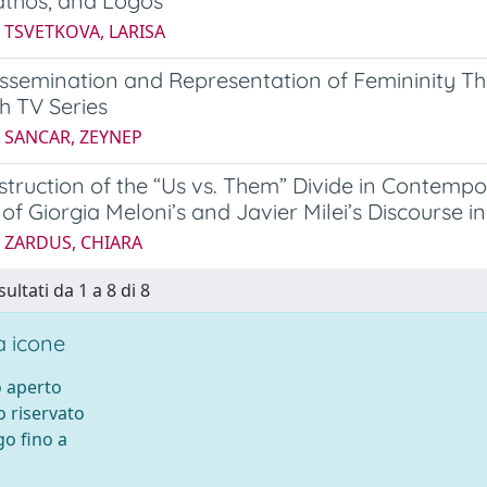
athos, and Logos
 TSVETKOVA, LARISA
issemination and Representation of Femininity 
sh TV Series
5 SANCAR, ZEYNEP
truction of the “Us vs. Them” Divide in Contemp
 of Giorgia Meloni’s and Javier Milei’s Discourse i
5 ZARDUS, CHIARA
sultati da 1 a 8 di 8
 icone
 aperto
 riservato
o fino a