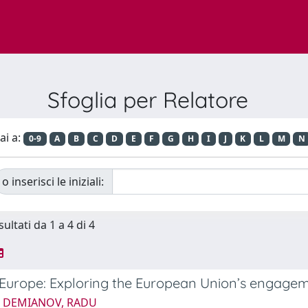
Sfoglia per Relatore
ai a:
0-9
A
B
C
D
E
F
G
H
I
J
K
L
M
N
o inserisci le iniziali:
sultati da 1 a 4 di 4
urope: Exploring the European Union’s engageme
6 DEMIANOV, RADU