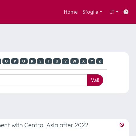
Home
Sfoglia
IT
O
P
Q
R
S
T
U
V
W
X
Y
Z
nt with Central Asia after 2022