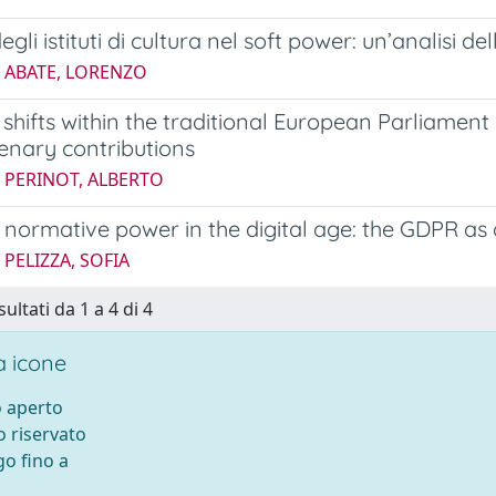
degli istituti di cultura nel soft power: un’analisi 
4 ABATE, LORENZO
 shifts within the traditional European Parliame
enary contributions
5 PERINOT, ALBERTO
 normative power in the digital age: the GDPR as a
 PELIZZA, SOFIA
sultati da 1 a 4 di 4
 icone
 aperto
 riservato
o fino a